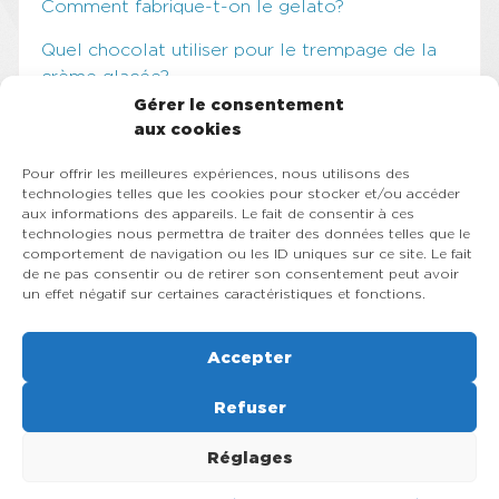
Comment fabrique-t-on le gelato?
Quel chocolat utiliser pour le trempage de la
crème glacée?
Gérer le consentement
Comment augmenter sa régularité en
aux cookies
pâtisserie?
Pour offrir les meilleures expériences, nous utilisons des
Les éléments à considérer avant l’achat d’une
technologies telles que les cookies pour stocker et/ou accéder
aux informations des appareils. Le fait de consentir à ces
machine à crème glacée molle
technologies nous permettra de traiter des données telles que le
comportement de navigation ou les ID uniques sur ce site. Le fait
Categories
de ne pas consentir ou de retirer son consentement peut avoir
un effet négatif sur certaines caractéristiques et fonctions.
Crème glacée molle
Gelato
Accepter
Non classifié(e)
Refuser
Réglages
© 2026, Rapido Équipement Inc , Machine à crème glacée molle,
turbine et sorbetière à gelato, pasteurisateur, slush, congélateur