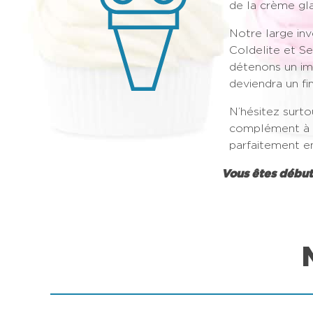
de la crème gla
Notre large in
Coldelite et S
détenons un imp
deviendra un f
N’hésitez surto
complément à v
parfaitement e
Vous êtes débutant 