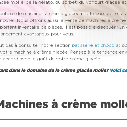
cée molle, de la gélato, du sorbet, du yogourt glacée et
ventaire de machines à crème glacée molle comporte les
encotel. Nous offrons aussi la vente de machines à crème
ortant inventaire de pièces. Il est possible d’acquérir un
inancement avantageux pour vous.
ut pas à consulter notre section
pâtisserie et chocolat
po
otre machine à crème glacée. Pensez à la tendance enva
n accord avec le goût de votre crème glacée!
dans le domaine de la crème glacée molle?
Voici c
Machines à crème moll