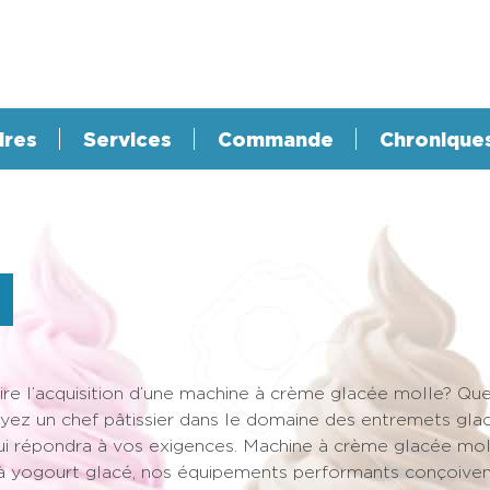
ires
Services
Commande
Chronique
ire l’acquisition d’une machine à crème glacée molle? Que v
yez un chef pâtissier dans le domaine des entremets gla
i répondra à vos exigences. Machine à crème glacée moll
 à yogourt glacé, nos équipements performants conçoivent