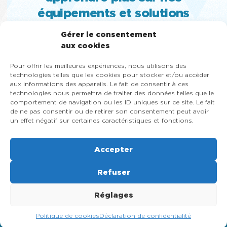
équipements et solutions
MACHINE À CRÈME GLACÉE MOLLE,
Gérer le consentement
TURBINE ET SORBETIÈRE À GELATO,
aux cookies
PASTEURISATEUR, SLUSH, CONGÉLATEUR
Pour offrir les meilleures expériences, nous utilisons des
VITRÉ ET MACHINE À YOGOURT GLACÉ
technologies telles que les cookies pour stocker et/ou accéder
aux informations des appareils. Le fait de consentir à ces
418-684-9000
technologies nous permettra de traiter des données telles que le
1-866-353-8031
comportement de navigation ou les ID uniques sur ce site. Le fait
de ne pas consentir ou de retirer son consentement peut avoir
un effet négatif sur certaines caractéristiques et fonctions.
Contactez-nous maintenant
Accepter
Refuser
Réglages
© 2026, Rapido Équipement Inc , Machine à crème glacée molle,
turbine et sorbetière à gelato, pasteurisateur, slush, congélateur
Politique de cookies
Déclaration de confidentialité
vitré et machine à yogourt glacé