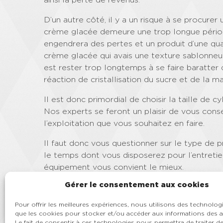
D’un autre côté, il y a un risque à se procur
crème glacée demeure une trop longue période 
engendrera des pertes et un produit d’une qual
crème glacée qui avais une texture sablonneu
est rester trop longtemps à se faire baratter
réaction de cristallisation du sucre et de la m
Il est donc primordial de choisir la taille de 
Nos experts se feront un plaisir de vous conse
l’exploitation que vous souhaitez en faire.
Il faut donc vous questionner sur le type de 
le temps dont vous disposerez pour l’entretie
équipement vous convient le mieux.
Gérer le consentement aux cookies
Vous connaissez maintenant les notions de b
glacée molle qui correspond à vos besoins.
Pour offrir les meilleures expériences, nous utilisons des technologi
Coldelite (péristaltique), Carpigiani (engren
que les cookies pour stocker et/ou accéder aux informations des a
produits ou contactez-nous pour obtenir des 
Le fait de consentir à ces technologies nous permettra de traiter 