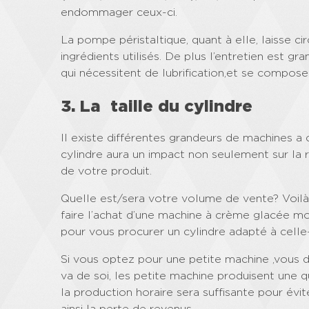
endommager ceux-ci.
La pompe péristaltique, quant à elle, laisse ci
ingrédients utilisés. De plus l’entretien est gr
qui nécessitent de lubrification,et se compose
3. La taille du cylindre
Il existe différentes grandeurs de machines a 
cylindre aura un impact non seulement sur la re
de votre produit.
Quelle est/sera votre volume de vente? Voil
faire l’achat d’une machine à crème glacée mol
pour vous procurer un cylindre adapté à celle-
Si vous optez pour une petite machine ,vous de
va de soi, les petite machine produisent une 
la production horaire sera suffisante pour évit
ainsi la perte de revenus.