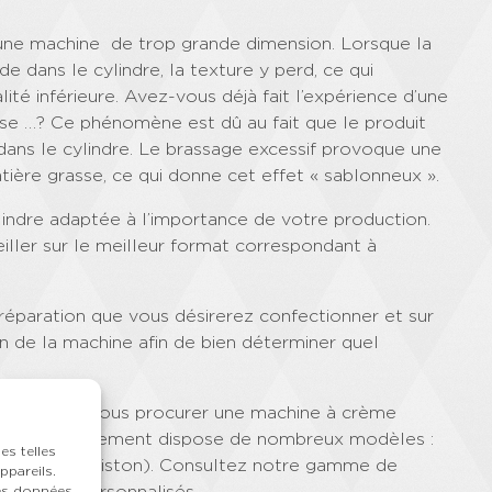
er une machine de trop grande dimension. Lorsque la
dans le cylindre, la texture y perd, ce qui
ité inférieure. Avez-vous déjà fait l’expérience d’une
se …? Ce phénomène est dû au fait que le produit
 dans le cylindre. Le brassage excessif provoque une
atière grasse, ce qui donne cet effet « sablonneux ».
cylindre adaptée à l’importance de votre production.
iller sur le meilleur format correspondant à
préparation que vous désirerez confectionner et sur
n de la machine afin de bien déterminer quel
ase afin de vous procurer une machine à crème
 Rapido Équipement dispose de nombreux modèles :
es telles
age), Taylor (piston). Consultez notre gamme de
ppareils.
conseils personnalisés.
des données