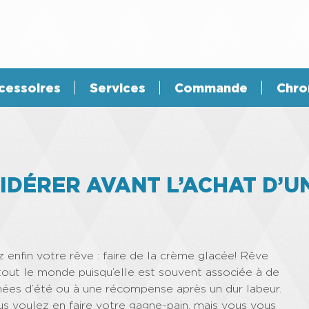
cessoires
Services
Commande
Chro
IDÉRER AVANT L’ACHAT D’U
ez enfin votre rêve : faire de la crème glacée! Rêve
 tout le monde puisqu’elle est souvent associée à de
nées d’été ou à une récompense après un dur labeur.
Vous voulez en faire votre gagne-pain, mais vous vous