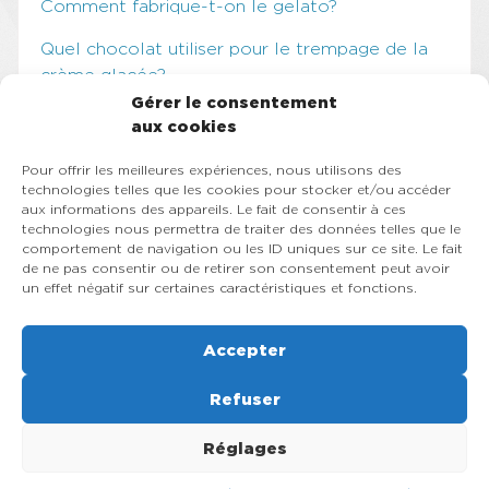
Comment fabrique-t-on le gelato?
Quel chocolat utiliser pour le trempage de la
crème glacée?
Gérer le consentement
Comment augmenter sa régularité en
aux cookies
pâtisserie?
Pour offrir les meilleures expériences, nous utilisons des
Les éléments à considérer avant l’achat d’une
technologies telles que les cookies pour stocker et/ou accéder
aux informations des appareils. Le fait de consentir à ces
machine à crème glacée molle
technologies nous permettra de traiter des données telles que le
comportement de navigation ou les ID uniques sur ce site. Le fait
Categories
de ne pas consentir ou de retirer son consentement peut avoir
un effet négatif sur certaines caractéristiques et fonctions.
Crème glacée molle
Gelato
Accepter
Non classifié(e)
Refuser
Réglages
© 2026, Rapido Équipement Inc , Machine à crème glacée molle,
turbine et sorbetière à gelato, pasteurisateur, slush, congélateur