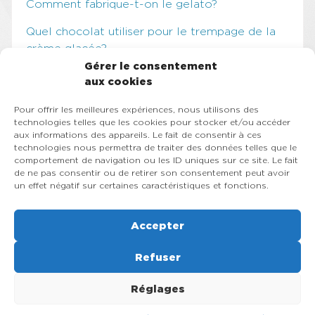
Comment fabrique-t-on le gelato?
Quel chocolat utiliser pour le trempage de la
crème glacée?
Gérer le consentement
Comment augmenter sa régularité en
aux cookies
pâtisserie?
Pour offrir les meilleures expériences, nous utilisons des
Les éléments à considérer avant l’achat d’une
technologies telles que les cookies pour stocker et/ou accéder
aux informations des appareils. Le fait de consentir à ces
machine à crème glacée molle
technologies nous permettra de traiter des données telles que le
comportement de navigation ou les ID uniques sur ce site. Le fait
Categories
de ne pas consentir ou de retirer son consentement peut avoir
un effet négatif sur certaines caractéristiques et fonctions.
Crème glacée molle
Gelato
Accepter
Non classifié(e)
Refuser
Réglages
© 2026, Rapido Équipement Inc , Machine à crème glacée molle,
turbine et sorbetière à gelato, pasteurisateur, slush, congélateur