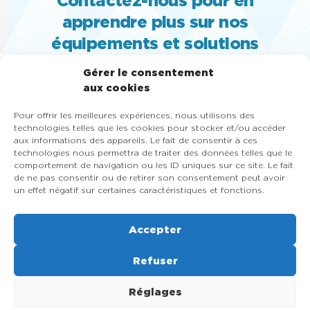
apprendre plus sur nos
équipements et solutions
MACHINE À CRÈME GLACÉE MOLLE,
Gérer le consentement
TURBINE ET SORBETIÈRE À GELATO,
aux cookies
PASTEURISATEUR, SLUSH, CONGÉLATEUR
Pour offrir les meilleures expériences, nous utilisons des
VITRÉ ET MACHINE À YOGOURT GLACÉ
technologies telles que les cookies pour stocker et/ou accéder
aux informations des appareils. Le fait de consentir à ces
418-684-9000
technologies nous permettra de traiter des données telles que le
1-866-353-8031
comportement de navigation ou les ID uniques sur ce site. Le fait
de ne pas consentir ou de retirer son consentement peut avoir
un effet négatif sur certaines caractéristiques et fonctions.
Contactez-nous maintenant
Accepter
Refuser
Réglages
© 2026, Rapido Équipement Inc , Machine à crème glacée molle,