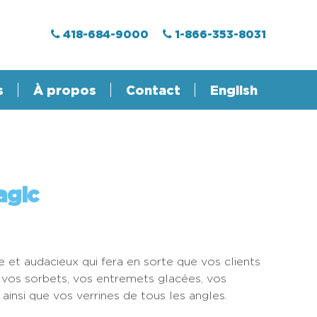
418-684-9000
1-866-353-8031
s
À propos
Contact
English
agic
e et audacieux qui fera en sorte que vos clients
, vos sorbets, vos entremets glacées, vos
insi que vos verrines de tous les angles.