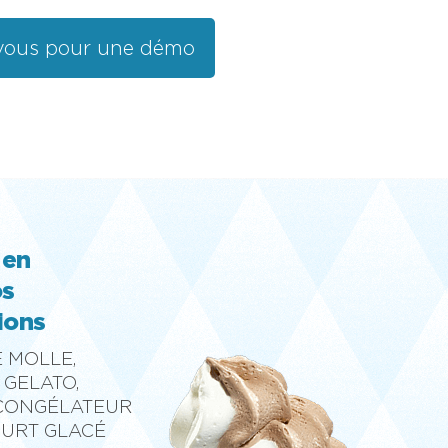
vous pour une démo
 en
os
ions
 MOLLE,
 GELATO,
 CONGÉLATEUR
OURT GLACÉ