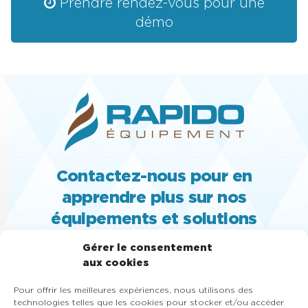
Prendre rendez-vous pour une
démo
Contactez-nous pour en
apprendre plus sur nos
équipements et solutions
MACHINE À CRÈME GLACÉE MOLLE,
Gérer le consentement
TURBINE ET SORBETIÈRE À GELATO,
aux cookies
PASTEURISATEUR, SLUSH, CONGÉLATEUR
Pour offrir les meilleures expériences, nous utilisons des
VITRÉ ET MACHINE À YOGOURT GLACÉ
technologies telles que les cookies pour stocker et/ou accéder