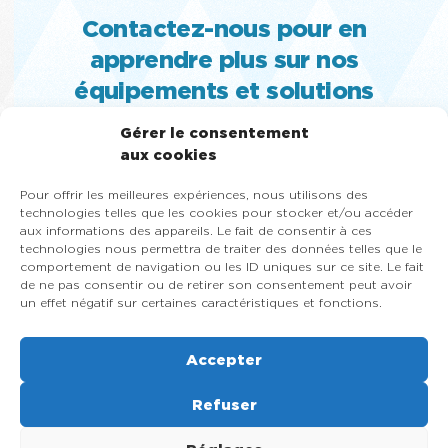
Contactez-nous pour en
apprendre plus sur nos
équipements et solutions
MACHINE À CRÈME GLACÉE MOLLE,
Gérer le consentement
TURBINE ET SORBETIÈRE À GELATO,
aux cookies
PASTEURISATEUR, SLUSH, CONGÉLATEUR
Pour offrir les meilleures expériences, nous utilisons des
VITRÉ ET MACHINE À YOGOURT GLACÉ
technologies telles que les cookies pour stocker et/ou accéder
aux informations des appareils. Le fait de consentir à ces
418-684-9000
technologies nous permettra de traiter des données telles que le
1-866-353-8031
comportement de navigation ou les ID uniques sur ce site. Le fait
de ne pas consentir ou de retirer son consentement peut avoir
un effet négatif sur certaines caractéristiques et fonctions.
Contactez-nous maintenant
Accepter
Refuser