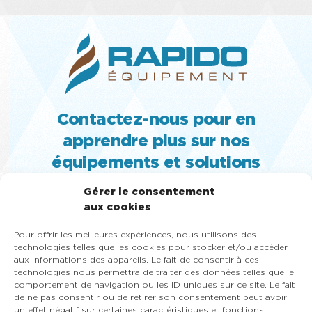
Contactez-nous pour en
apprendre plus sur nos
équipements et solutions
MACHINE À CRÈME GLACÉE MOLLE,
Gérer le consentement
TURBINE ET SORBETIÈRE À GELATO,
aux cookies
PASTEURISATEUR, SLUSH, CONGÉLATEUR
Pour offrir les meilleures expériences, nous utilisons des
VITRÉ ET MACHINE À YOGOURT GLACÉ
technologies telles que les cookies pour stocker et/ou accéder
aux informations des appareils. Le fait de consentir à ces
418-684-9000
technologies nous permettra de traiter des données telles que le
1-866-353-8031
comportement de navigation ou les ID uniques sur ce site. Le fait
de ne pas consentir ou de retirer son consentement peut avoir
un effet négatif sur certaines caractéristiques et fonctions.