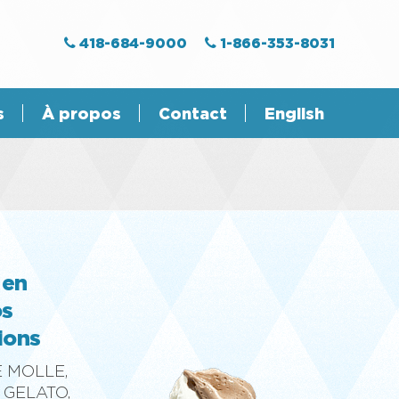
418-684-9000
1-866-353-8031
s
À propos
Contact
English
 en
os
ions
 MOLLE,
 GELATO,