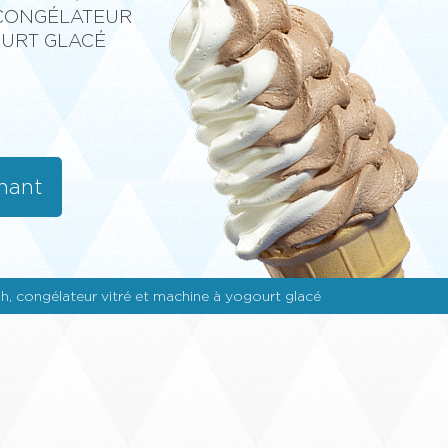
 CONGÉLATEUR
OURT GLACÉ
nant
sh, congélateur vitré et machine à yogourt glacé