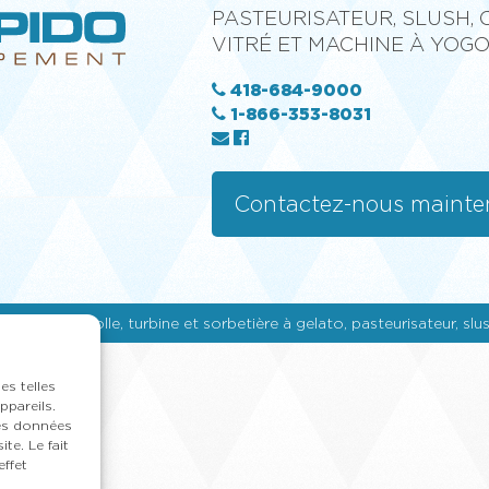
PASTEURISATEUR, SLUSH,
VITRÉ ET MACHINE À YOG
418-684-9000
1-866-353-8031
Contactez-nous mainte
 glacée molle, turbine et sorbetière à gelato, pasteurisateur, slu
es telles
ppareils.
des données
te. Le fait
ffet